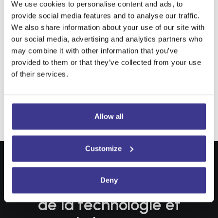
en 2005 à l’Université Complutense de Madrid.
We use cookies to personalise content and ads, to
En 2005, j’ai commencé à exercer en privé avec
provide social media features and to analyse our traffic.
le groupe IMO comme coordinatrice de l’unité de
We also share information about your use of our site with
our social media, advertising and analytics partners who
Tomothérapie, pionnière au niveau national dans
may combine it with other information that you’ve
la mise en œuvre de cette technologie jusqu’en
provided to them or that they’ve collected from your use
2009.
of their services.
Allow all
Customize
Votre santé à la pointe
Deny
de la technologie et