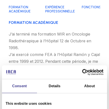
FORMATION
EXPÉRIENCE
FONCTIONS
ACADÉMIQUE
PROFESSIONNELLE
FORMATION ACADÉMIQUE
J’ai terminé ma formation MIR en Oncologie
Radiothérapique à l’Hôpital 12 de Octubre en
1998.
J’ai exercé comme FEA à l’Hôpital Ramón y Cajal
entre 1999 et 2012. Pendant cette période, je me
suis spécialisée dans des techniques avancées
telles que la SBRT, étant membre fondateur du
groupe espagnol de SBRT et coordinatrice
Consent
Details
About
nationale jusqu’en 2015, responsable de sa mise
en œuvre dans cet hôpital.
De plus, j’ai obtenu mon doctorat en médecine
This website uses cookies