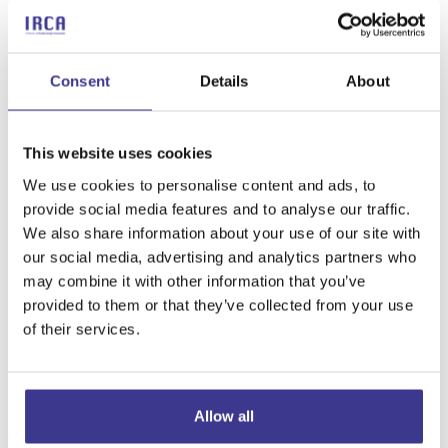
directement sur la tumeur et permet en outre d’ajuster
la dose de rayonnement.
Retour à domicile le jour même
: comme ZAP-X
Consent
Details
About
n’est pas une intervention chirurgicale, le patient peut
rentrer chez lui le jour même. De même, la période
This website uses cookies
postopératoire n’est pas comparable à celle d’une
chirurgie, ce qui permet au patient de reprendre
We use cookies to personalise content and ads, to
rapidement une vie normale.
provide social media features and to analyse our traffic.
Tumeurs bénignes et malignes
: cette technologie
We also share information about your use of our site with
our social media, advertising and analytics partners who
est destinée à la fois aux tumeurs bénignes et
may combine it with other information that you’ve
malignes, même en cas de métastases.
provided to them or that they’ve collected from your use
Il n’existe pas beaucoup d’appareils ZAP-X dans le
of their services.
monde, seulement 30, et l’un d’entre eux est
disponible à l’IRCA Radiocirugía à Madrid. Le seul
disponible dans toute l’Espagne.
Allow all