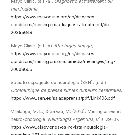
Mayo Clinic. (s.f.-a).
Diagnostic et traitement du
méningiome
.
https://www.mayoclinic.org/es/diseases-
conditions/meningioma/diagnosis-treatment/drc-
20355648
Mayo Clinic. (s.f.-b).
Méninges (image)
.
https://www.mayoclinic.org/es/diseases-
conditions/meningioma/multimedia/meninges/img-
20008665
Société espagnole de neurologie (SEN). (s.d.).
Communiqué de presse sur les tumeurs cérébrales
.
https://www.sen.es/saladeprensa/pdf/Link406.pdf
Villalonga, M. L., & Salvati, M. (2016). Méningiomes et
neuro-oncologie.
Neurología Argentina, 8
(1), 29–37.
https://www.elsevier.es/es-revista-neurologia-
argentina-301-articulo-meningiomasneurooncologia-