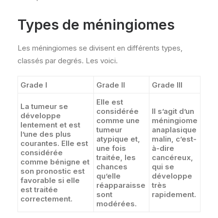
Types de méningiomes
Les méningiomes se divisent en différents types,
classés par degrés. Les voici.
Grade I
Grade II
Grade III
Elle est
La tumeur se
considérée
Il s’agit d’un
développe
comme une
méningiome
lentement et est
tumeur
anaplasique
l’une des plus
atypique
et,
malin, c’est-
courantes. Elle est
une fois
à-dire
considérée
traitée, les
cancéreux
,
comme
bénigne
et
chances
qui se
son pronostic est
qu’elle
développe
favorable si elle
réapparaisse
très
est traitée
sont
rapidement.
correctement.
modérées.