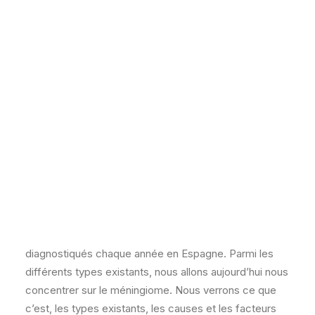
octobre 29, 2025
|
In
IRCA Blogs
|
By
IRCA
La Société espagnole de neurologie (SEN) indique que
5 000 nouveaux cas de tumeurs cérébrales
sont
diagnostiqués chaque année en Espagne. Parmi les
différents types existants, nous allons aujourd’hui nous
concentrer sur le méningiome. Nous verrons ce que
c’est, les types existants, les causes et les facteurs