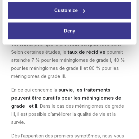
Vivre avec un méningiome
Customize
Vivre avec un méningiome peut être compliqué, car
les symptômes peuvent réduire considérablement la
Deny
qualité de vie. C’est pourquoi un diagnostic précoce
est crucial pour que le pronostic soit plus favorable.
Selon certaines études, le
taux de récidive
pourrait
atteindre 7 % pour les méningiomes de grade I, 40 %
pour les méningiomes de grade II et 80 % pour les
méningiomes de grade III.
En ce qui concerne la
survie
,
les traitements
peuvent être curatifs pour les méningiomes de
grade I et II
. Dans le cas des méningiomes de grade
III, il est possible d’améliorer la qualité de vie et la
survie.
Dès l’apparition des premiers symptômes, nous vous