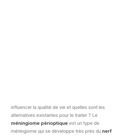
février 26, 2026
|
In
IRCA Blogs
|
By
IRCA
Recevoir un diagnostic qui affecte la vision suscite
généralement de nombreuses questions : que signifie-
t-il exactement, peut-il évoluer, comment peut-il
influencer la qualité de vie et quelles sont les
alternatives existantes pour le traiter ? Le
méningiome périoptique
est un type de
méningiome qui se développe très près du
nerf