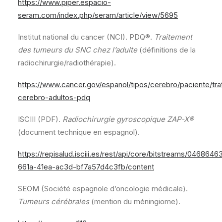
https://www.piper.espacio-
seram.com/index.php/seram/article/view/5695
Institut national du cancer (NCI). PDQ®.
Traitement
des tumeurs du SNC chez l’adulte
(définitions de la
radiochirurgie/radiothérapie).
https://www.cancer.gov/espanol/tipos/cerebro/paciente/tra
cerebro-adultos-pdq
ISCIII (PDF).
Radiochirurgie gyroscopique ZAP-X®
(document technique en espagnol).
https://repisalud.isciii.es/rest/api/core/bitstreams/0468646
661a-41ea-ac3d-bf7a57d4c3fb/content
SEOM (Société espagnole d’oncologie médicale).
Tumeurs cérébrales
(mention du méningiome).