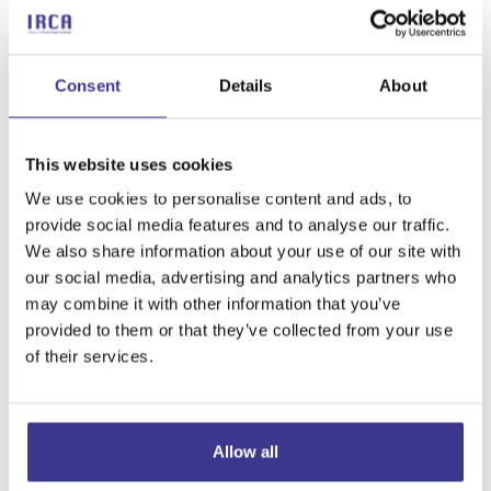
magnétique
(IRM) est généralement l’examen de
référence pour étudier le trajet du nerf optique,
l’orbite et la relation entre la tumeur et les structures
Consent
Details
About
voisines.
Tomodensitométrie
(TDM) : elle peut être utile
This website uses cookies
dans certaines situations (par exemple, pour
évaluer l’os du canal optique ou d’autres structures).
We use cookies to personalise content and ads, to
Confirmation histologique
(dans certains cas) :
provide social media features and to analyse our traffic.
elle n’est pas toujours nécessaire dès le départ si
We also share information about your use of our site with
our social media, advertising and analytics partners who
l’aspect de l’image et la localisation sont très
may combine it with other information that you’ve
évocateurs.
provided to them or that they’ve collected from your use
Une fois le diagnostic confirmé, il est habituel
of their services.
d’élaborer un plan personnalisé en fonction des
symptômes, de la taille, de la croissance et de la
situation visuelle.
Allow all