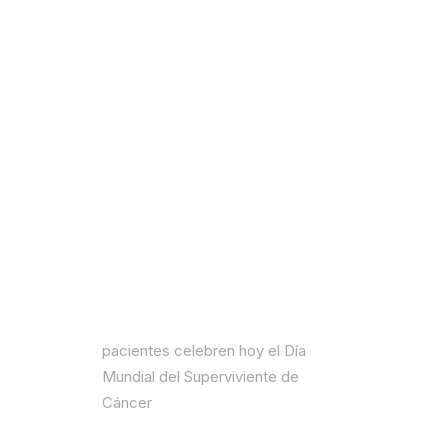
CÁNCER
junio 4, 2023
|
In
IRCA News
|
By
IRCA
Home
IRCA News
La revolución tecnológica
oncológica hace que cada vez más
pacientes celebren hoy el Día
Mundial del Superviviente de
Cáncer