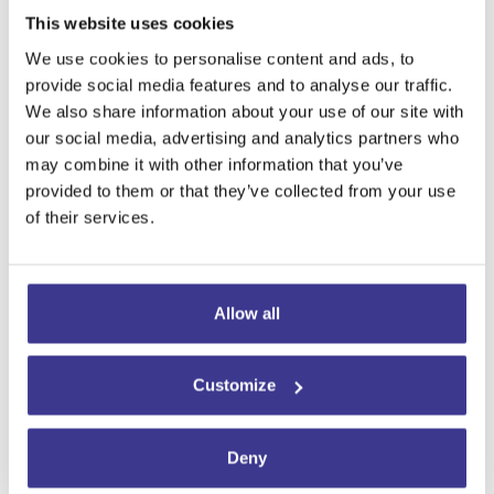
This website uses cookies
La radiocirugía no sólo logra reducir
We use cookies to personalise content and ads, to
de manera clara los efectos
provide social media features and to analyse our traffic.
tóxicos que provoca la radiación,
We also share information about your use of our site with
sino que da la posibilidad de
our social media, advertising and analytics partners who
complementarlos con otros
may combine it with other information that you’ve
tratamientos si llegara a ser
provided to them or that they’ve collected from your use
necesario. Esta tecnología resulta
of their services.
más eficaz y precisa con dosis de
radioterapia menos elevadas,
aumentando así el porcentaje de
Allow all
eficacia de control tumoral a la vez
que se busca disminuir los posibles
efectos secundarios.
Customize
La ventaja de la tecnología ZAP-X
que utilizamos en IRCA es que no
Deny
requiere de anestesia, la